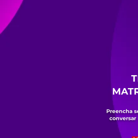
T
MATR
Preencha s
conversar 