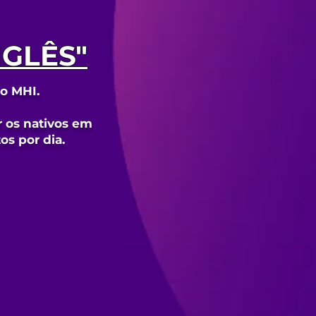
NGLÊS"
so MHI.
r os nativos em
s por dia.