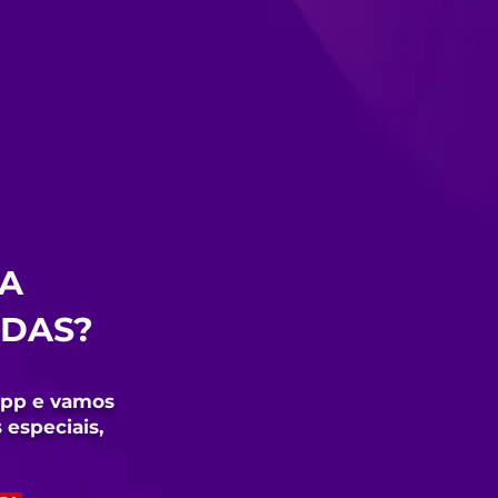
UA
IDAS?
app e vamos
 especiais,