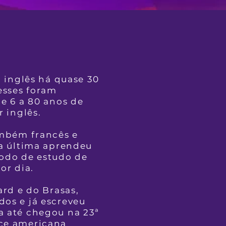
o inglês há quase 30
esses foram
de 6 a 80 anos de
r inglês.
ambém francês e
sa última aprendeu
todo de estudo de
or dia.
ard e do Brasas,
os e já escreveu
a até chegou na 23ª
ce americana