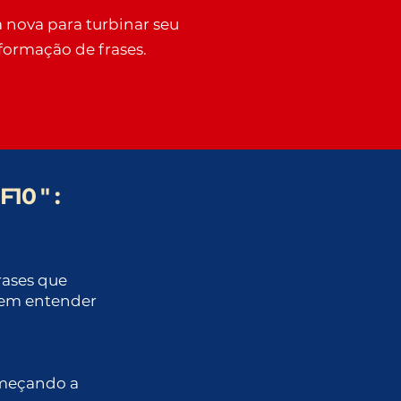
nova para turbinar seu
 formação de frases.
"
F10
" :
rases que
sem entender
omeçando a