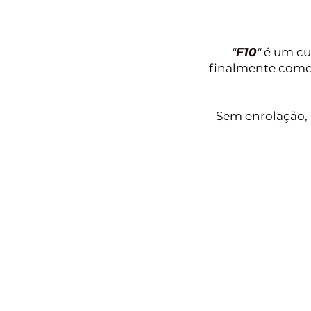
"
F10
"
é um cur
finalmente come
Sem enrolação, 