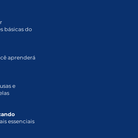
r
s básicas do
ocê aprenderá
usas e
elas
çando
ais essenciais