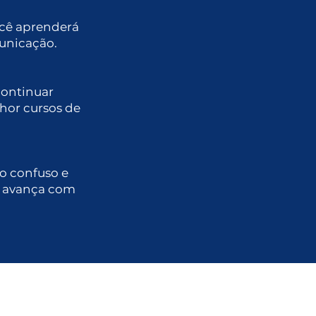
ocê aprenderá
municação.
continuar
hor cursos de
so confuso e
e avança com